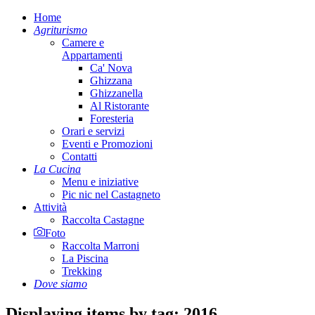
Home
Agriturismo
Camere e
Appartamenti
Ca' Nova
Ghizzana
Ghizzanella
Al Ristorante
Foresteria
Orari e servizi
Eventi e Promozioni
Contatti
La Cucina
Menu e iniziative
Pic nic nel Castagneto
Attività
Raccolta Castagne
Foto
Raccolta Marroni
La Piscina
Trekking
Dove siamo
Displaying items by tag: 2016