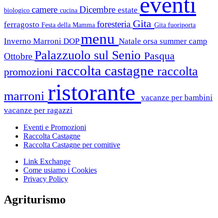
eventi
camere
Dicembre
estate
biologico
cucina
Gita
foresteria
ferragosto
Festa della Mamma
Gita fuoriporta
menu
Inverno
Marroni DOP
Natale
orsa summer camp
Palazzuolo sul Senio
Pasqua
Ottobre
raccolta castagne
raccolta
promozioni
ristorante
marroni
vacanze per bambini
vacanze per ragazzi
Eventi e Promozioni
Raccolta Castagne
Raccolta Castagne per comitive
Link Exchange
Come usiamo i Cookies
Privacy Policy
Agriturismo