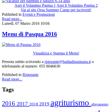
Apri il Volantino Pagina 1
Apri il Volantino Pagina 2
Vai al sito Orsa Summer Camp per iscriverti!
Published in
Eventi e Promozioni
Read more...
Lunedì, 07 Marzo 2016 10:04
Menu di Pasqua 2016
Visualizza e Stampa il Menu!
Prenota subito scrivendo a
ristorante@badiadisusinana.it
o
telefonando al numero 055 8046630
Published in
Ristorante
Read more...
Tags
agriturismo
2016
2017
2019
2018
allevamento