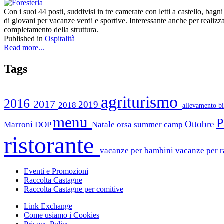
Con i suoi 44 posti, suddivisi in tre camerate con letti a castello, bag
di giovani per vacanze verdi e sportive. Interessante anche per realizzar
completamento della struttura.
Published in
Ospitalità
Read more...
Tags
agriturismo
2016
2017
2019
2018
allevamento b
menu
P
Ottobre
Marroni DOP
Natale
orsa summer camp
ristorante
vacanze per bambini
vacanze per r
Eventi e Promozioni
Raccolta Castagne
Raccolta Castagne per comitive
Link Exchange
Come usiamo i Cookies