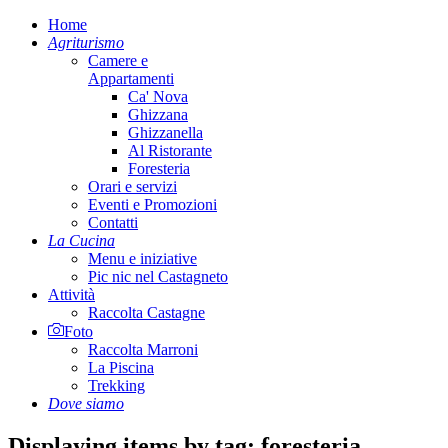
Home
Agriturismo
Camere e
Appartamenti
Ca' Nova
Ghizzana
Ghizzanella
Al Ristorante
Foresteria
Orari e servizi
Eventi e Promozioni
Contatti
La Cucina
Menu e iniziative
Pic nic nel Castagneto
Attività
Raccolta Castagne
Foto
Raccolta Marroni
La Piscina
Trekking
Dove siamo
Displaying items by tag: foresteria