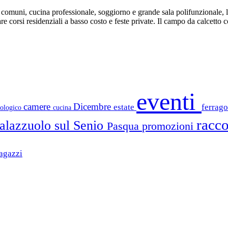
ni comuni, cucina professionale, soggiorno e grande sala polifunzionale, l
e corsi residenziali a basso costo e feste private. Il campo da calcetto c
eventi
camere
Dicembre
estate
ferrag
iologico
cucina
racco
alazzuolo sul Senio
Pasqua
promozioni
agazzi