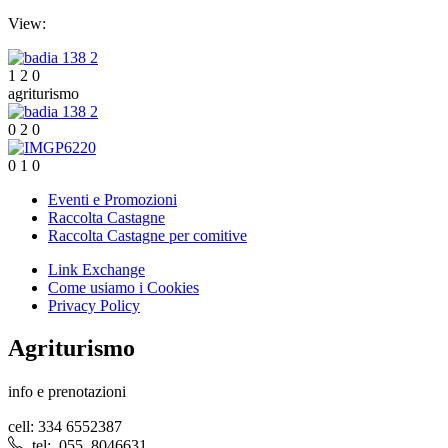
View:
1
2
0
agriturismo
0
2
0
0
1
0
Eventi e Promozioni
Raccolta Castagne
Raccolta Castagne per comitive
Link Exchange
Come usiamo i Cookies
Privacy Policy
Agriturismo
info e prenotazioni
cell: 334 6552387
tel: 055 8046631