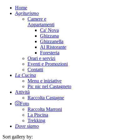
Home
Agriturismo
Camere e
Appartamenti
Ca' Nova
Ghizzana
Ghizzanella
Al Ristorante
Foresteria
Orari e servizi
Eventi e Promozioni
Contatti
La Cucina
Menu e iniziative
Pic nic nel Castagneto
Attività
Raccolta Castagne
Foto
Raccolta Marroni
La Piscina
Trekking
Dove siamo
Sort gallery by: