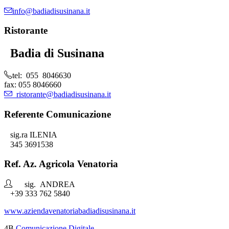
info@badiadisusinana.it
Ristorante
Badia di Susinana
tel: 055 8046630
fax: 055 8046660
ristorante@badiadisusinana.it
Referente Comunicazione
sig.ra ILENIA
345 3691538
Ref. Az. Agricola Venatoria
sig. ANDREA
+39 333 762 5840
www.aziendavenatoriabadiadisusinana.it
4B
Comunicazione Digitale