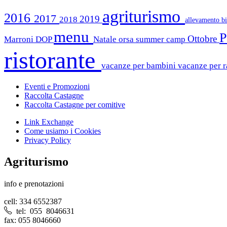
agriturismo
2016
2017
2019
2018
allevamento b
menu
P
Ottobre
Marroni DOP
Natale
orsa summer camp
ristorante
vacanze per bambini
vacanze per r
Eventi e Promozioni
Raccolta Castagne
Raccolta Castagne per comitive
Link Exchange
Come usiamo i Cookies
Privacy Policy
Agriturismo
info e prenotazioni
cell: 334 6552387
tel: 055 8046631
fax: 055 8046660