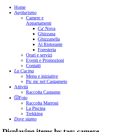
Home
Agriturismo
Camere e
Appartamenti
Ca' Nova
Ghizzana
Ghizzanella
Al Ristorante
Foresteria
Orari e servizi
Eventi e Promozioni
Contatti
La Cucina
Menu e iniziative
Pic nic nel Castagneto
Attività
Raccolta Castagne
Foto
Raccolta Marroni
La Piscina
Trekking
Dove siamo
Displaying items by tag: camere