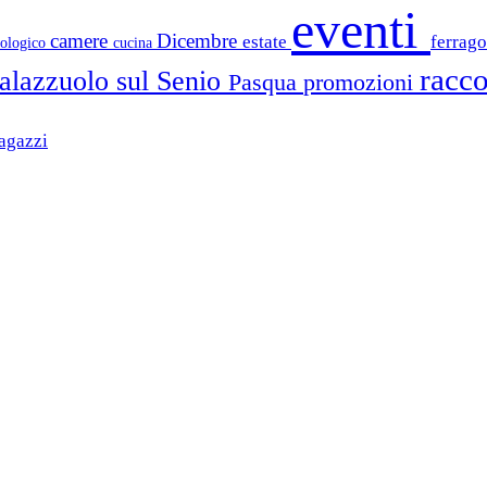
eventi
camere
Dicembre
estate
ferrag
iologico
cucina
racco
alazzuolo sul Senio
Pasqua
promozioni
agazzi