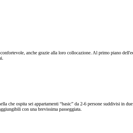
fortevole, anche grazie alla loro collocazione. Al primo piano dell'edifi
i.
lla che ospita sei appartamenti “basic” da 2-6 persone suddivisi in due ed
raggiungibili con una brevissima passeggiata.