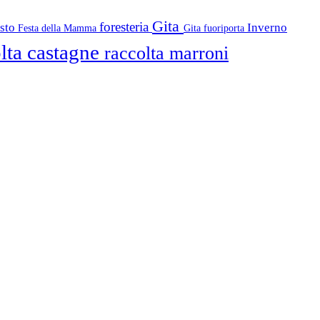
Gita
foresteria
osto
Inverno
Festa della Mamma
Gita fuoriporta
lta castagne
raccolta marroni