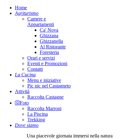
Home
Agriturismo
Camere e
Appartamenti
Ca' Nova
Ghizzana
Ghizzanella
Al Ristorante
Foresteria
Orari e servizi
Eventi e Promozioni
Contatti
La Cucina
Menu e iniziative
Pic nic nel Castagneto
Attività
Raccolta Castagne
Foto
Raccolta Marroni
La Piscina
Trekking
Dove siamo
Una piacevole giornata immersi nella natura