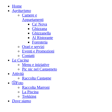
Home
Agriturismo
Camere e
Appartamenti
Ca' Nova
Ghizzana
Ghizzanella
Al Ristorante
Foresteria
Orari e servizi
Eventi e Promozioni
Contatti
La Cucina
Menu e iniziative
Pic nic nel Castagneto
Attività
Raccolta Castagne
Foto
Raccolta Marroni
La Piscina
Trekking
Dove siamo