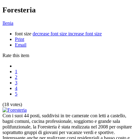
Foresteria
Ilenia
font size
decrease font size
increase font size
Print
Email
Rate this item
1
2
3
4
5
(18 votes)
Con i suoi 44 posti, suddivisi in tre camerate con letti a castello,
bagni comuni, cucina professionale, soggiorno e grande sala
polifunzionale, la Foresteria è stata realizzata nel 2008 per ospitare
soprattutto gruppi di giovani per vacanze verdi e sportive.
Interessante anche per realizzare corsi residenziali a basso costo e