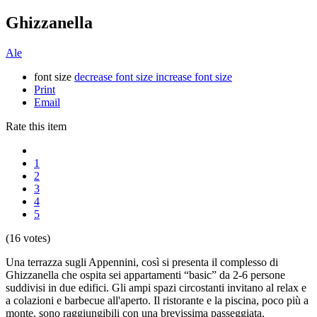
Ghizzanella
Ale
font size
decrease font size
increase font size
Print
Email
Rate this item
1
2
3
4
5
(16 votes)
Una terrazza sugli Appennini, così si presenta il complesso di
Ghizzanella che ospita sei appartamenti “basic” da 2-6 persone
suddivisi in due edifici. Gli ampi spazi circostanti invitano al relax e
a colazioni e barbecue all'aperto. Il ristorante e la piscina, poco più a
monte, sono raggiungibili con una brevissima passeggiata.