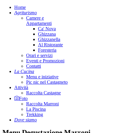
Home
Agriturismo
Camere e
Appartamenti
Ca' Nova
Ghizzana
Ghizzanella
Al Ristorante
Foresteria
Orari e servizi
Eventi e Promozioni
Contatti
La Cucina
Menu e iniziative
Pic nic nel Castagneto
Attività
Raccolta Castagne
Foto
Raccolta Marroni
La Piscina
Trekking
Dove siamo
Menu Degustazione Marroni