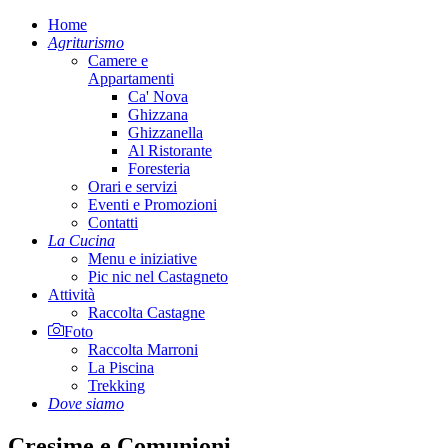
Home
Agriturismo
Camere e
Appartamenti
Ca' Nova
Ghizzana
Ghizzanella
Al Ristorante
Foresteria
Orari e servizi
Eventi e Promozioni
Contatti
La Cucina
Menu e iniziative
Pic nic nel Castagneto
Attività
Raccolta Castagne
Foto
Raccolta Marroni
La Piscina
Trekking
Dove siamo
Cresime e Comunioni