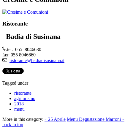
Ristorante
Badia di Susinana
tel: 055 8046630
fax: 055 8046660
ristorante@badiadisusinana.it
Tagged under
ristorante
agriturismo
2018
menu
More in this category:
« 25 Aprile
Menu Degustazione Marroni »
back to top