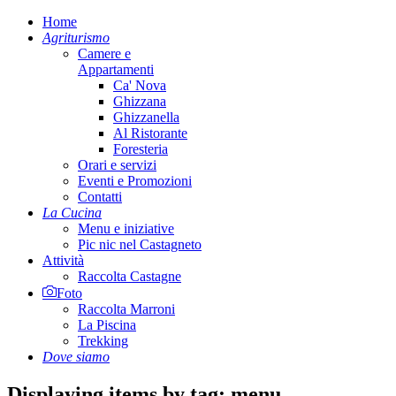
Home
Agriturismo
Camere e
Appartamenti
Ca' Nova
Ghizzana
Ghizzanella
Al Ristorante
Foresteria
Orari e servizi
Eventi e Promozioni
Contatti
La Cucina
Menu e iniziative
Pic nic nel Castagneto
Attività
Raccolta Castagne
Foto
Raccolta Marroni
La Piscina
Trekking
Dove siamo
Displaying items by tag: menu