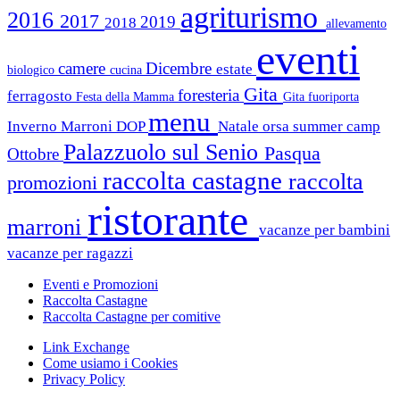
agriturismo
2016
2017
2019
2018
allevamento
eventi
camere
Dicembre
estate
biologico
cucina
Gita
foresteria
ferragosto
Festa della Mamma
Gita fuoriporta
menu
Inverno
Marroni DOP
Natale
orsa summer camp
Palazzuolo sul Senio
Pasqua
Ottobre
raccolta castagne
raccolta
promozioni
ristorante
marroni
vacanze per bambini
vacanze per ragazzi
Eventi e Promozioni
Raccolta Castagne
Raccolta Castagne per comitive
Link Exchange
Come usiamo i Cookies
Privacy Policy