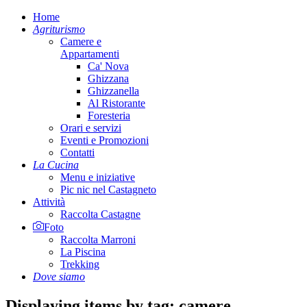
Home
Agriturismo
Camere e
Appartamenti
Ca' Nova
Ghizzana
Ghizzanella
Al Ristorante
Foresteria
Orari e servizi
Eventi e Promozioni
Contatti
La Cucina
Menu e iniziative
Pic nic nel Castagneto
Attività
Raccolta Castagne
Foto
Raccolta Marroni
La Piscina
Trekking
Dove siamo
Displaying items by tag: camere