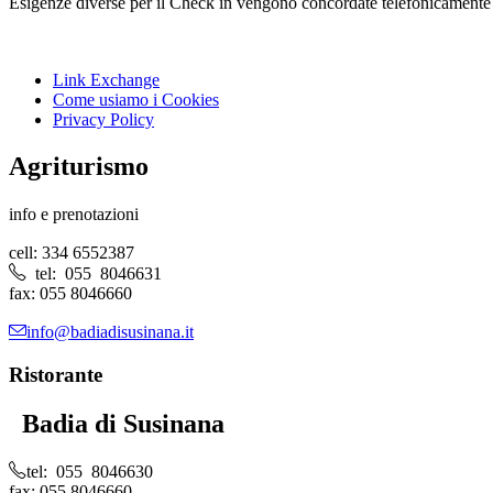
Esigenze diverse per il Check in vengono concordate telefonicamente 
Link Exchange
Come usiamo i Cookies
Privacy Policy
Agriturismo
info e prenotazioni
cell: 334 6552387
tel: 055 8046631
fax: 055 8046660
info@badiadisusinana.it
Ristorante
Badia di Susinana
tel: 055 8046630
fax: 055 8046660