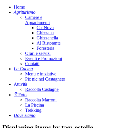
Home
Agriturismo
Camere e
Appartamenti
Ca' Nova
Ghizzana
Ghizzanella
Al Ristorante
Foresteria
Orari e servizi
Eventi e Promozioni
Contatti
La Cucina
Menu e iniziative
Pic nic nel Castagneto
Attività
Raccolta Castagne
Foto
Raccolta Marroni
La Piscina
Trekking
Dove siamo
Displaying items by tag: ostello