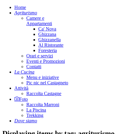
Home
Agriturismo
Camere e
Appartamenti
Ca' Nova
Ghizzana
Ghizzanella
Al Ristorante
Foresteria
Orari e servizi
Eventi e Promozioni
Contatti
La Cucina
Menu e iniziative
Pic nic nel Castagneto
Attività
Raccolta Castagne
Foto
Raccolta Marroni
La Piscina
Trekking
Dove siamo
Displaying items by tag: agriturismo