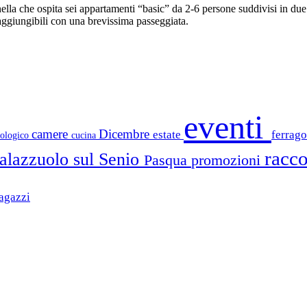
lla che ospita sei appartamenti “basic” da 2-6 persone suddivisi in due ed
raggiungibili con una brevissima passeggiata.
eventi
camere
Dicembre
estate
ferrag
iologico
cucina
racco
alazzuolo sul Senio
Pasqua
promozioni
agazzi