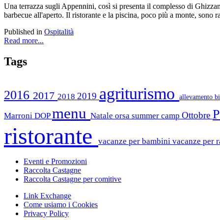
Una terrazza sugli Appennini, così si presenta il complesso di Ghizzane
barbecue all'aperto. Il ristorante e la piscina, poco più a monte, sono 
Published in
Ospitalità
Read more...
Tags
agriturismo
2016
2017
2019
2018
allevamento b
menu
P
Ottobre
Marroni DOP
Natale
orsa summer camp
ristorante
vacanze per bambini
vacanze per r
Eventi e Promozioni
Raccolta Castagne
Raccolta Castagne per comitive
Link Exchange
Come usiamo i Cookies
Privacy Policy