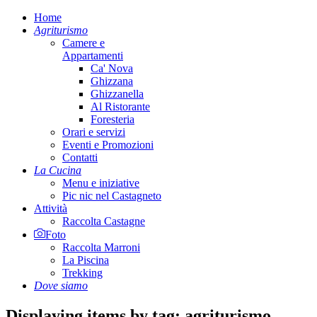
Home
Agriturismo
Camere e
Appartamenti
Ca' Nova
Ghizzana
Ghizzanella
Al Ristorante
Foresteria
Orari e servizi
Eventi e Promozioni
Contatti
La Cucina
Menu e iniziative
Pic nic nel Castagneto
Attività
Raccolta Castagne
Foto
Raccolta Marroni
La Piscina
Trekking
Dove siamo
Displaying items by tag: agriturismo