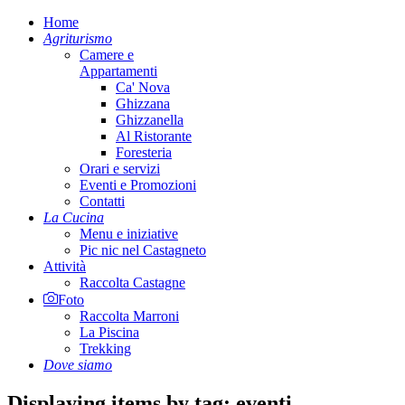
Home
Agriturismo
Camere e
Appartamenti
Ca' Nova
Ghizzana
Ghizzanella
Al Ristorante
Foresteria
Orari e servizi
Eventi e Promozioni
Contatti
La Cucina
Menu e iniziative
Pic nic nel Castagneto
Attività
Raccolta Castagne
Foto
Raccolta Marroni
La Piscina
Trekking
Dove siamo
Displaying items by tag: eventi