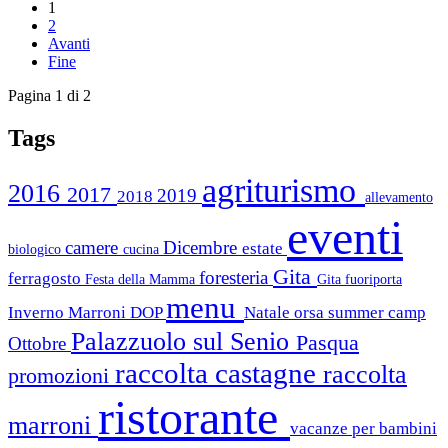
1
2
Avanti
Fine
Pagina 1 di 2
Tags
agriturismo
2016
2017
2019
2018
allevamento
eventi
camere
Dicembre
estate
biologico
cucina
Gita
foresteria
ferragosto
Festa della Mamma
Gita fuoriporta
menu
Inverno
Marroni DOP
Natale
orsa summer camp
Palazzuolo sul Senio
Pasqua
Ottobre
raccolta castagne
raccolta
promozioni
ristorante
marroni
vacanze per bambini