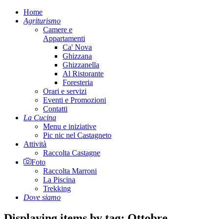
Home
Agriturismo
Camere e
Appartamenti
Ca' Nova
Ghizzana
Ghizzanella
Al Ristorante
Foresteria
Orari e servizi
Eventi e Promozioni
Contatti
La Cucina
Menu e iniziative
Pic nic nel Castagneto
Attività
Raccolta Castagne
Foto
Raccolta Marroni
La Piscina
Trekking
Dove siamo
Displaying items by tag: Ottobre