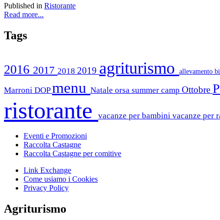
Published in
Ristorante
Read more...
Tags
agriturismo
2016
2017
2019
2018
allevamento b
menu
P
Ottobre
Marroni DOP
Natale
orsa summer camp
ristorante
vacanze per bambini
vacanze per r
Eventi e Promozioni
Raccolta Castagne
Raccolta Castagne per comitive
Link Exchange
Come usiamo i Cookies
Privacy Policy
Agriturismo