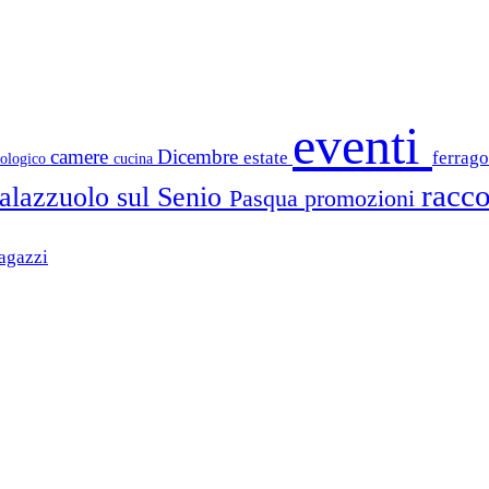
eventi
camere
Dicembre
estate
ferrag
iologico
cucina
racco
alazzuolo sul Senio
Pasqua
promozioni
agazzi