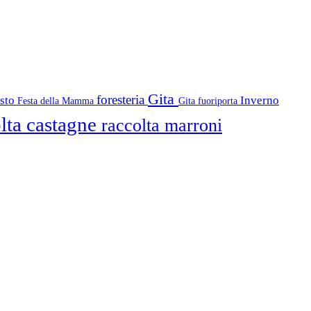
Gita
foresteria
osto
Inverno
Festa della Mamma
Gita fuoriporta
lta castagne
raccolta marroni