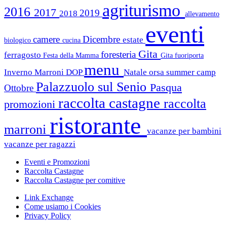
agriturismo
2016
2017
2019
2018
allevamento
eventi
camere
Dicembre
estate
biologico
cucina
Gita
foresteria
ferragosto
Festa della Mamma
Gita fuoriporta
menu
Inverno
Marroni DOP
Natale
orsa summer camp
Palazzuolo sul Senio
Pasqua
Ottobre
raccolta castagne
raccolta
promozioni
ristorante
marroni
vacanze per bambini
vacanze per ragazzi
Eventi e Promozioni
Raccolta Castagne
Raccolta Castagne per comitive
Link Exchange
Come usiamo i Cookies
Privacy Policy