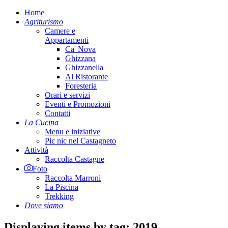
Home
Agriturismo
Camere e
Appartamenti
Ca' Nova
Ghizzana
Ghizzanella
Al Ristorante
Foresteria
Orari e servizi
Eventi e Promozioni
Contatti
La Cucina
Menu e iniziative
Pic nic nel Castagneto
Attività
Raccolta Castagne
Foto
Raccolta Marroni
La Piscina
Trekking
Dove siamo
Displaying items by tag: 2019