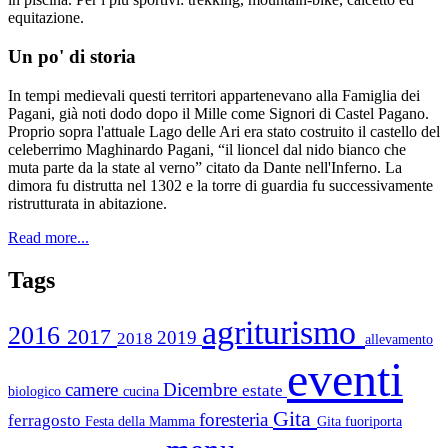
equitazione.
Un po' di storia
In tempi medievali questi territori appartenevano alla Famiglia dei
Pagani, già noti dodo dopo il Mille come Signori di Castel Pagano.
Proprio sopra l'attuale Lago delle Ari era stato costruito il castello del
celeberrimo Maghinardo Pagani, “il lioncel dal nido bianco che
muta parte da la state al verno” citato da Dante nell'Inferno. La
dimora fu distrutta nel 1302 e la torre di guardia fu successivamente
ristrutturata in abitazione.
Read more...
Tags
agriturismo
2016
2017
2019
2018
allevamento
eventi
camere
Dicembre
estate
biologico
cucina
Gita
foresteria
ferragosto
Festa della Mamma
Gita fuoriporta