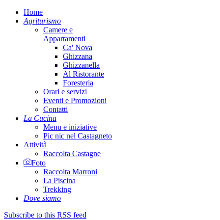
Home
Agriturismo
Camere e
Appartamenti
Ca' Nova
Ghizzana
Ghizzanella
Al Ristorante
Foresteria
Orari e servizi
Eventi e Promozioni
Contatti
La Cucina
Menu e iniziative
Pic nic nel Castagneto
Attività
Raccolta Castagne
Foto
Raccolta Marroni
La Piscina
Trekking
Dove siamo
Subscribe to this RSS feed