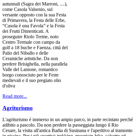
autunnali (Sagra dei Marroni, ....),
come Casola Valsenio, sul
versante opposto con la sua Festa
di Primavera, la Festa delle Erbe,
“Casola è una Favola” e la Festa
dei Frutti Dimenticati. A
proseguire Riolo Terme, noto
Centro Termale con campo da
golf a 18 buche e Faenza, città del
Palio del Niballo e delle
Ceramiche artistiche. Da non
perdere Brisighella, nella parallela
Valle del Lamone, romantico
borgo conosciuto per le Feste
medievali e il suo pregiato olio
d'oliva
Read more...
Agriturismo
L'agriturismo è immerso in un ampio parco, in parte recintato perché
adibito a pascolo. Da non perdere la passeggiata lungo il Rio
Cesare, la visita all'antica Badia di Susinana e l'aperitivo al tramonto
in piscina. Per i più sportivi: trekking, mountain-bike, calcetto ed