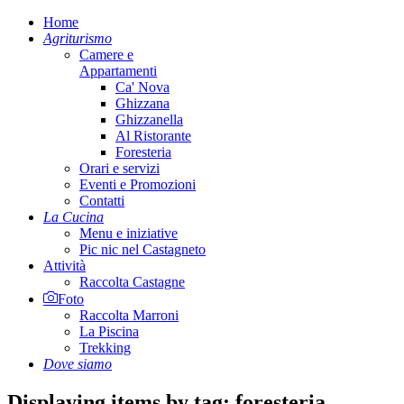
Home
Agriturismo
Camere e
Appartamenti
Ca' Nova
Ghizzana
Ghizzanella
Al Ristorante
Foresteria
Orari e servizi
Eventi e Promozioni
Contatti
La Cucina
Menu e iniziative
Pic nic nel Castagneto
Attività
Raccolta Castagne
Foto
Raccolta Marroni
La Piscina
Trekking
Dove siamo
Displaying items by tag: foresteria