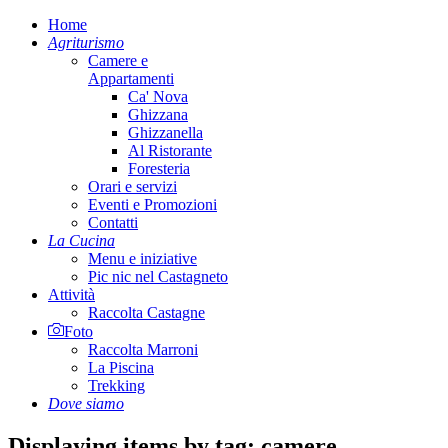
Home
Agriturismo
Camere e
Appartamenti
Ca' Nova
Ghizzana
Ghizzanella
Al Ristorante
Foresteria
Orari e servizi
Eventi e Promozioni
Contatti
La Cucina
Menu e iniziative
Pic nic nel Castagneto
Attività
Raccolta Castagne
Foto
Raccolta Marroni
La Piscina
Trekking
Dove siamo
Displaying items by tag: camere