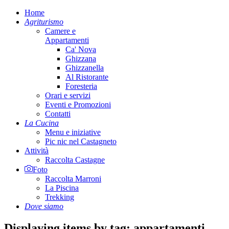
Home
Agriturismo
Camere e
Appartamenti
Ca' Nova
Ghizzana
Ghizzanella
Al Ristorante
Foresteria
Orari e servizi
Eventi e Promozioni
Contatti
La Cucina
Menu e iniziative
Pic nic nel Castagneto
Attività
Raccolta Castagne
Foto
Raccolta Marroni
La Piscina
Trekking
Dove siamo
Displaying items by tag: appartamenti