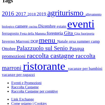
Tags
agriturismo
2016
2017
2019
2018
allevamento
eventi
camere
Dicembre
estate
biologico
cucina
Gita
foresteria
ferragosto
Festa della Mamma
Gita fuoriporta
menu
Inverno
Marroni DOP
Natale
orsa summer camp
Palazzuolo sul Senio
Pasqua
Ottobre
raccolta castagne
raccolta
promozioni
ristorante
marroni
vacanze per bambini
vacanze per ragazzi
Eventi e Promozioni
Raccolta Castagne
Raccolta Castagne per comitive
Link Exchange
Come usiamo i Cookies