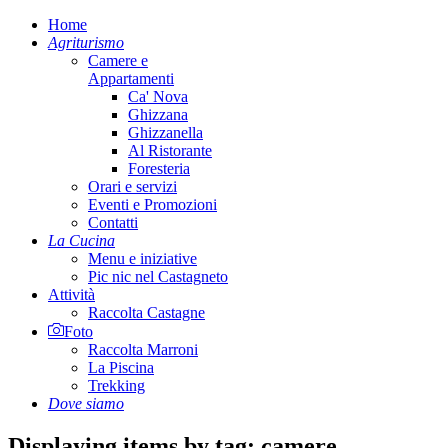
Home
Agriturismo
Camere e
Appartamenti
Ca' Nova
Ghizzana
Ghizzanella
Al Ristorante
Foresteria
Orari e servizi
Eventi e Promozioni
Contatti
La Cucina
Menu e iniziative
Pic nic nel Castagneto
Attività
Raccolta Castagne
Foto
Raccolta Marroni
La Piscina
Trekking
Dove siamo
Displaying items by tag: camere